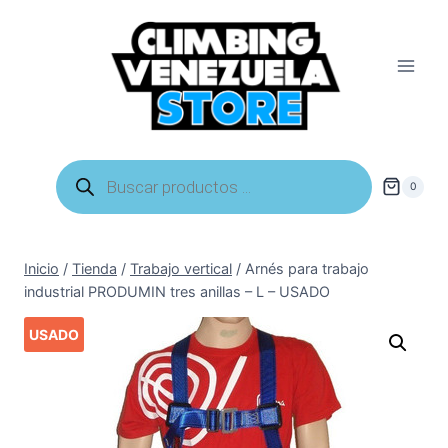
Saltar
al
contenido
Búsqueda
de
0
productos
Inicio
/
Tienda
/
Trabajo vertical
/
Arnés para trabajo
industrial PRODUMIN tres anillas – L – USADO
USADO