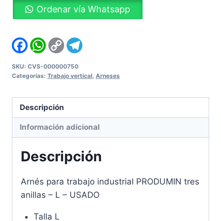
Ordenar vía Whatsapp
trabajo
industrial
PRODUMIN
Facebook
WhatsApp
Copy
Telegram
Link
tres
anillas
SKU:
CVS-000000750
Categorías:
Trabajo vertical
,
Arneses
-
L
-
Descripción
USADO
Información adicional
cantidad
Descripción
Arnés para trabajo industrial PRODUMIN tres
anillas – L – USADO
Talla L