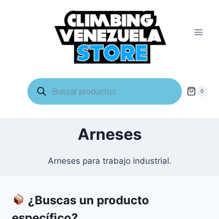
Saltar
al
contenido
Búsqueda
de
0
productos
Arneses
Arneses para trabajo industrial.
¿Buscas un producto
específico?