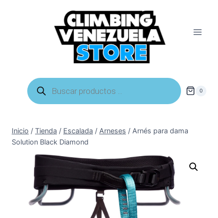
Saltar
al
contenido
Búsqueda
de
0
productos
Inicio
/
Tienda
/
Escalada
/
Arneses
/
Arnés para dama
Solution Black Diamond