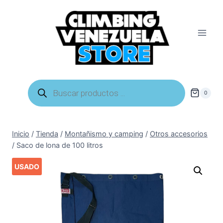
Saltar
al
contenido
Búsqueda
de
0
productos
Inicio
/
Tienda
/
Montañismo y camping
/
Otros accesorios
/
Saco de lona de 100 litros
USADO