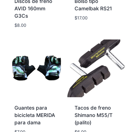
Discos de freno
Bolso tipo
AVID 160mm
Camelbak RS21
G3Cs
$
17.00
$
8.00
Guantes para
Tacos de freno
bicicleta MERIDA
Shimano M55/T
para dama
(palito)