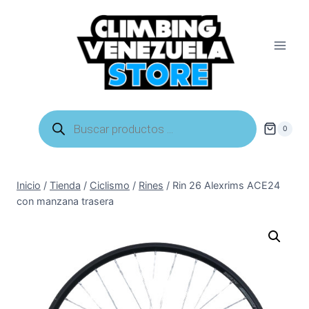
Saltar
al
contenido
Búsqueda
de
0
productos
Inicio
/
Tienda
/
Ciclismo
/
Rines
/
Rin 26 Alexrims ACE24
con manzana trasera