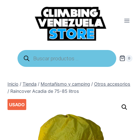
Saltar
al
contenido
Búsqueda
de
0
productos
Inicio
/
Tienda
/
Montañismo y camping
/
Otros accesorios
/
Raincover Acadia de 75-85 litros
USADO