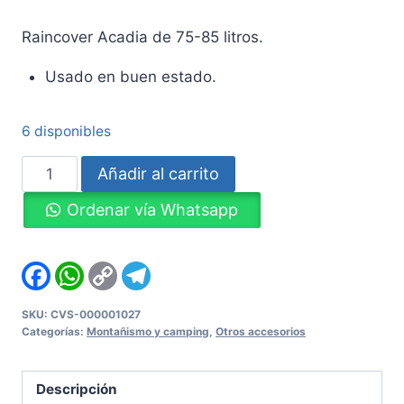
Raincover Acadia de 75-85 litros.
Usado en buen estado.
6 disponibles
Raincover
Añadir al carrito
Acadia
Ordenar vía Whatsapp
de
75-
85
Facebook
WhatsApp
Copy
Telegram
Link
litros
cantidad
SKU:
CVS-000001027
Categorías:
Montañismo y camping
,
Otros accesorios
Descripción