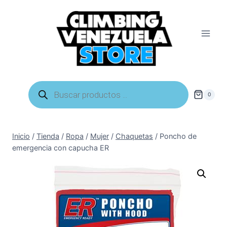
Saltar
al
contenido
Búsqueda
de
0
productos
Inicio
/
Tienda
/
Ropa
/
Mujer
/
Chaquetas
/
Poncho de
emergencia con capucha ER