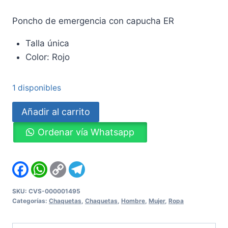
Poncho de emergencia con capucha ER
Talla única
Color: Rojo
1 disponibles
Poncho
Añadir al carrito
de
Ordenar vía Whatsapp
emergencia
con
capucha
Facebook
WhatsApp
Copy
Telegram
Link
ER
cantidad
SKU:
CVS-000001495
Categorías:
Chaquetas
,
Chaquetas
,
Hombre
,
Mujer
,
Ropa