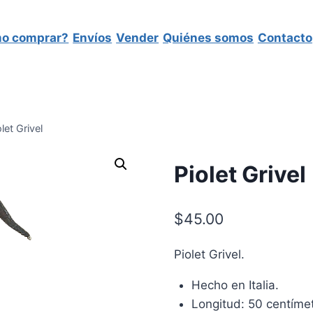
o comprar?
Envíos
Vender
Quiénes somos
Contacto
olet Grivel
Piolet Grivel
$
45.00
Piolet Grivel.
Hecho en Italia.
Longitud: 50 centíme