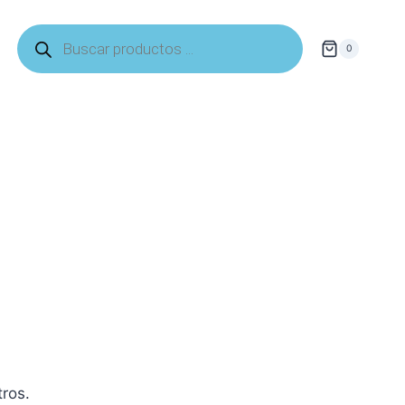
Búsqueda
de
0
productos
tros.