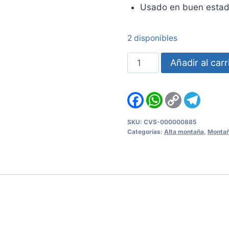
Usado en buen estad
2 disponibles
Piolet
Añadir al carr
Grivel
cantidad
Facebook
WhatsApp
Copy
Teleg
Link
SKU:
CVS-000000885
Categorías:
Alta montaña
,
Montañ