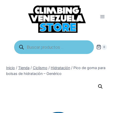
Saltar
al
contenido
Búsqueda
de
0
productos
Inicio
/
Tienda
/
Ciclismo
/
Hidratación
/
Pico de goma para
bolsas de hidratación – Genérico