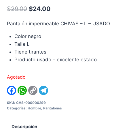
Original
Current
$
29.00
$
24.00
price
price
Pantalón impermeable CHIVAS – L – USADO
was:
is:
Color negro
$29.00.
$24.00.
Talla L
Tiene tirantes
Producto usado – excelente estado
Agotado
Facebook
WhatsApp
Copy
Telegram
Link
SKU:
CVS-000000299
Categorías:
Hombre
,
Pantalones
Descripción