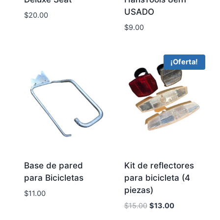
USADO
$
20.00
$
9.00
¡Oferta!
Base de pared
Kit de reflectores
para Bicicletas
para bicicleta (4
piezas)
$
11.00
Original
Current
$
15.00
$
13.00
price
price