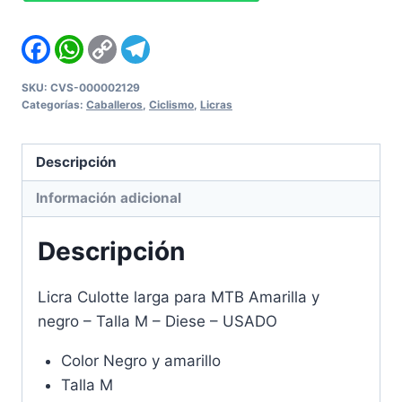
para
MTB
Facebook
WhatsApp
Copy
Telegram
Link
Amarilla
y
SKU:
CVS-000002129
Categorías:
Caballeros
,
Ciclismo
,
Licras
negro
-
Talla
Descripción
M
Información adicional
-
Diese
Descripción
-
USADO
Licra Culotte larga para MTB Amarilla y
cantidad
negro – Talla M – Diese – USADO
Color Negro y amarillo
Talla M