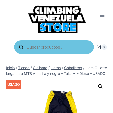
Saltar
al
contenido
Búsqueda
de
0
productos
Inicio
/
Tienda
/
Ciclismo
/
Licras
/
Caballeros
/
Licra Culotte
larga para MTB Amarilla y negro – Talla M – Diese – USADO
USADO