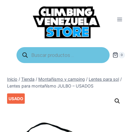
Saltar
al
contenido
Búsqueda
de
0
productos
Inicio
/
Tienda
/
Montañismo y camping
/
Lentes para sol
/
Lentes para montañísmo JULBO – USADOS
USADO