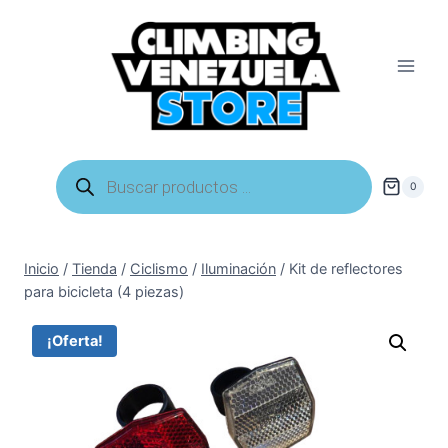
Saltar
al
contenido
Búsqueda
de
0
productos
Inicio
/
Tienda
/
Ciclismo
/
Iluminación
/
Kit de reflectores
para bicicleta (4 piezas)
¡Oferta!