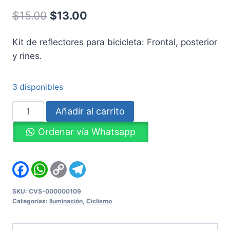
Original
Current
$
15.00
$
13.00
price
price
Kit de reflectores para bicicleta: Frontal, posterior
was:
is:
y rines.
$15.00.
$13.00.
3 disponibles
Kit
Añadir al carrito
de
Ordenar vía Whatsapp
reflectores
para
bicicleta
Facebook
WhatsApp
Copy
Telegram
Link
(4
piezas)
SKU:
CVS-000000109
Categorías:
Iluminación
,
Ciclismo
cantidad