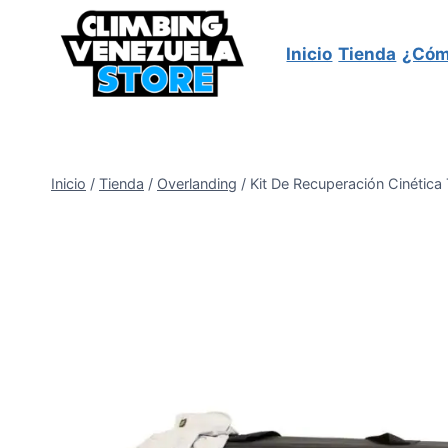
Saltar
al
Inicio
Tienda
¿Cóm
contenido
Inicio
/
Tienda
/
Overlanding
/
Kit De Recuperación Cinétic