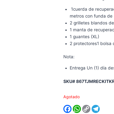
1cuerda de recupera
metros con funda de
2 grilletes blandos d
1 manta de recuperac
1 guantes (XL)
2 protectores1 bolsa
Nota:
Entrega Un (1) día d
SKU# 867TJMRECKITK
Agotado
Facebook
WhatsApp
Copy
Teleg
Link