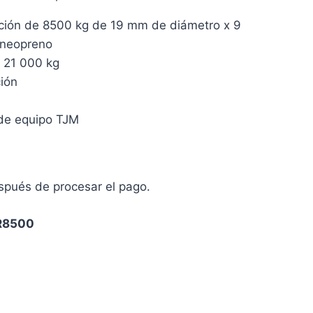
ción de 8500 kg de 19 mm de diámetro x 9
 neopreno
e 21 000 kg
ión
 de equipo TJM
espués de procesar el pago.
R8500
ram