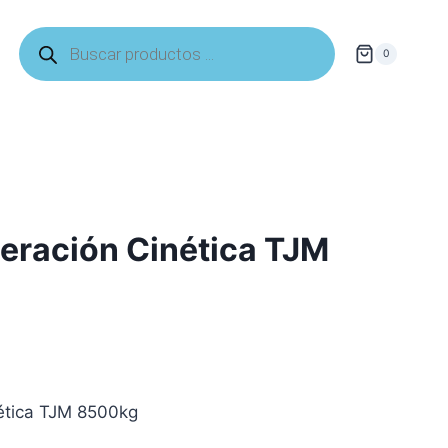
Búsqueda
de
0
productos
eración Cinética TJM
ética TJM 8500kg