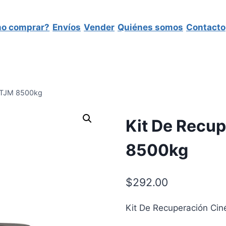
o comprar?
Envíos
Vender
Quiénes somos
Contacto
a TJM 8500kg
Kit De Recup
8500kg
$
292.00
Kit De Recuperación Cin