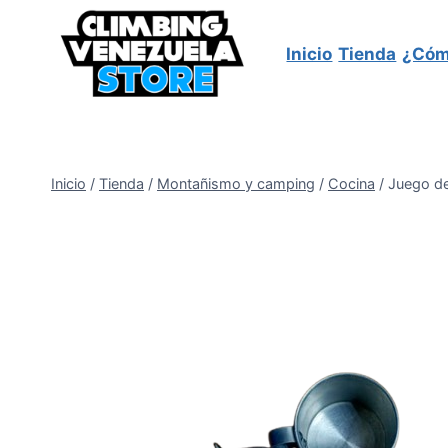
Saltar
al
Inicio
Tienda
¿Cóm
contenido
Inicio
/
Tienda
/
Montañismo y camping
/
Cocina
/
Juego de