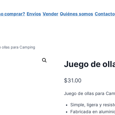
o comprar?
Envíos
Vender
Quiénes somos
Contacto
 ollas para Camping
Juego de ol
$
31.00
Juego de ollas para Ca
Simple, ligera y resis
Fabricada en alumini