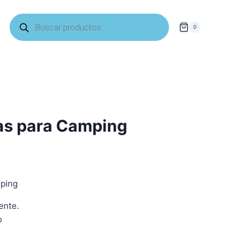
Búsqueda
de
0
productos
las para Camping
mping
tente.
o