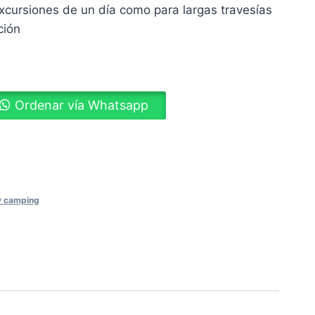
xcursiones de un día como para largas travesías
ción
Ordenar vía Whatsapp
ram
y camping