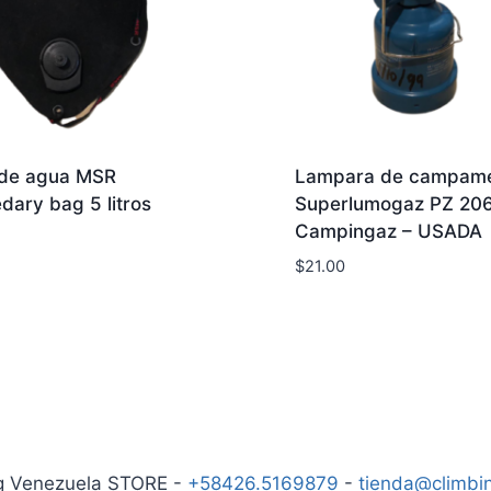
 de agua MSR
Lampara de campam
ary bag 5 litros
Superlumogaz PZ 20
Campingaz – USADA
$
21.00
g Venezuela STORE -
+58426.5169879
-
tienda@climbi