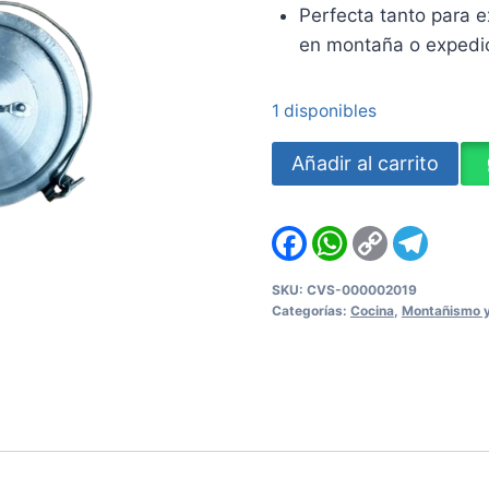
Perfecta tanto para e
en montaña o expedi
1 disponibles
Juego
Añadir al carrito
de
ollas
Facebook
WhatsApp
Copy
Teleg
para
Link
Camping
SKU:
CVS-000002019
cantidad
Categorías:
Cocina
,
Montañismo 