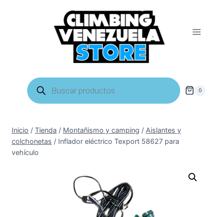
Saltar
al
contenido
Búsqueda
de
0
productos
Inicio
/
Tienda
/
Montañismo y camping
/
Aislantes y
colchonetas
/
Inflador eléctrico Texport 58627 para
vehículo