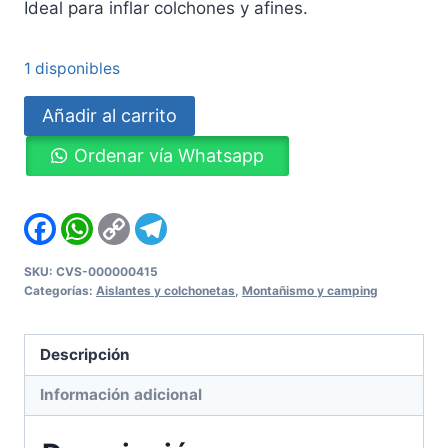
Ideal para inflar colchones y afines.
1 disponibles
Inflador
Añadir al carrito
eléctrico
Ordenar vía Whatsapp
Texport
58627
para
Facebook
WhatsApp
Copy
Telegram
Link
vehículo
cantidad
SKU:
CVS-000000415
Categorías:
Aislantes y colchonetas
,
Montañismo y camping
Descripción
Información adicional