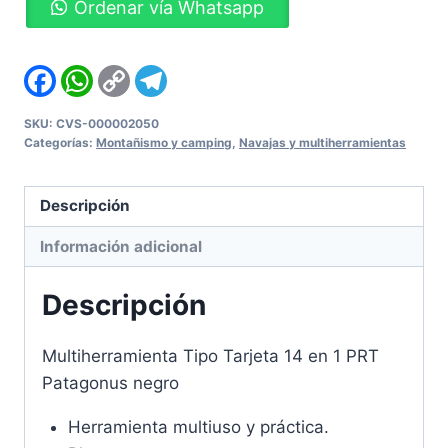
Ordenar vía Whatsapp
Tarjeta
14
en
Facebook
WhatsApp
Copy
Telegram
Link
1
PRT
SKU:
CVS-000002050
Categorías:
Montañismo y camping
,
Navajas y multiherramientas
Patagonus
negro
cantidad
Descripción
Información adicional
Descripción
Multiherramienta Tipo Tarjeta 14 en 1 PRT
Patagonus negro
Herramienta multiuso y práctica.