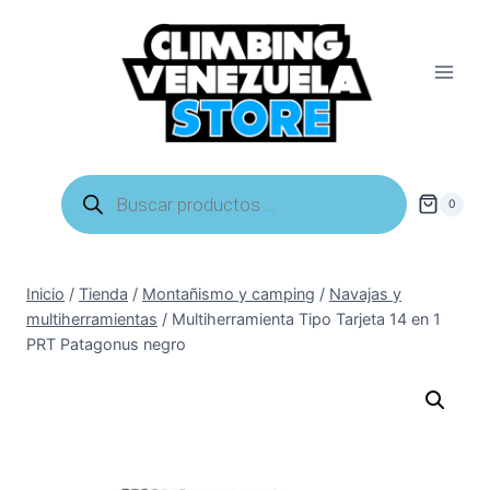
Saltar
al
contenido
Búsqueda
de
0
productos
Inicio
/
Tienda
/
Montañismo y camping
/
Navajas y
multiherramientas
/
Multiherramienta Tipo Tarjeta 14 en 1
PRT Patagonus negro