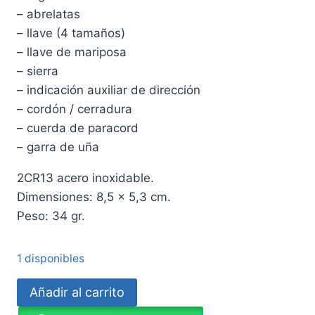
– abrelatas
– llave (4 tamaños)
– llave de mariposa
– sierra
– indicación auxiliar de dirección
– cordón / cerradura
– cuerda de paracord
– garra de uña
2CR13 acero inoxidable.
Dimensiones: 8,5 x 5,3 cm.
Peso: 34 gr.
1 disponibles
Multiherramienta
Añadir al carrito
Tipo