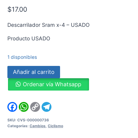
$
17.00
Descarrilador Sram x-4 – USADO
Producto USADO
1 disponibles
Descarrilador
Añadir al carrito
Sram
Ordenar vía Whatsapp
x-
4
-
Facebook
WhatsApp
Copy
Telegram
Link
USADO
cantidad
SKU:
CVS-000000736
Categorías:
Cambios
,
Ciclismo