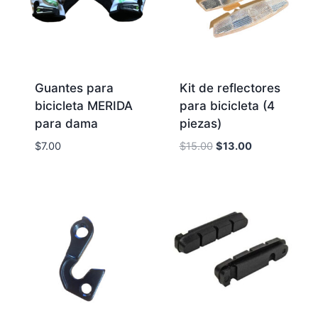
Guantes para
Kit de reflectores
bicicleta MERIDA
para bicicleta (4
para dama
piezas)
Original
Current
$
7.00
$
15.00
$
13.00
price
price
was:
is:
$15.00.
$13.00.