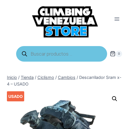
Saltar
al
contenido
Búsqueda
de
0
productos
Inicio
/
Tienda
/
Ciclismo
/
Cambios
/
Descarrilador Sram x-
4 – USADO
USADO