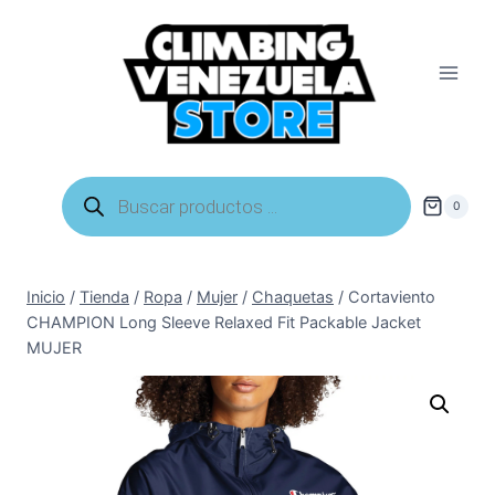
Saltar
al
contenido
Búsqueda
de
0
productos
Inicio
/
Tienda
/
Ropa
/
Mujer
/
Chaquetas
/
Cortaviento
CHAMPION Long Sleeve Relaxed Fit Packable Jacket
MUJER