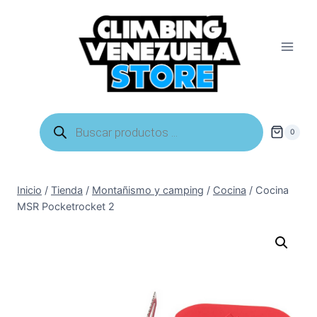
Saltar
al
contenido
Búsqueda
de
0
productos
Inicio
/
Tienda
/
Montañismo y camping
/
Cocina
/
Cocina
MSR Pocketrocket 2