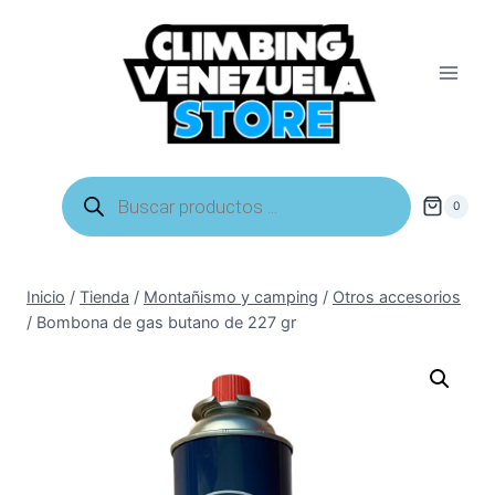
Saltar
al
contenido
Búsqueda
de
0
productos
Inicio
/
Tienda
/
Montañismo y camping
/
Otros accesorios
/
Bombona de gas butano de 227 gr