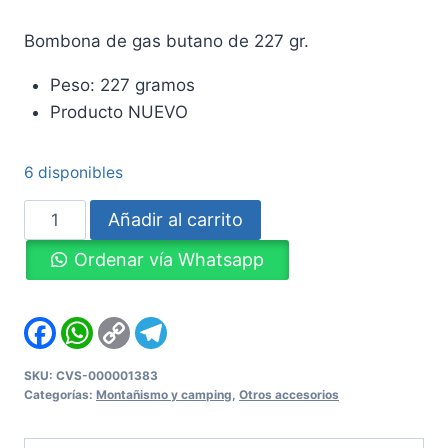
Bombona de gas butano de 227 gr.
Peso: 227 gramos
Producto NUEVO
6 disponibles
Bombona
Añadir al carrito
de
Ordenar vía Whatsapp
gas
butano
de
Facebook
WhatsApp
Copy
Telegram
Link
227
gr
SKU:
CVS-000001383
Categorías:
Montañismo y camping
,
Otros accesorios
cantidad