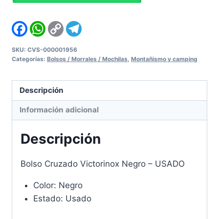
Negro
-
Facebook
WhatsApp
Copy
Telegram
Link
USADO
cantidad
SKU:
CVS-000001956
Categorías:
Bolsos / Morrales / Mochilas
,
Montañismo y camping
Descripción
Información adicional
Descripción
Bolso Cruzado Victorinox Negro – USADO
Color: Negro
Estado: Usado