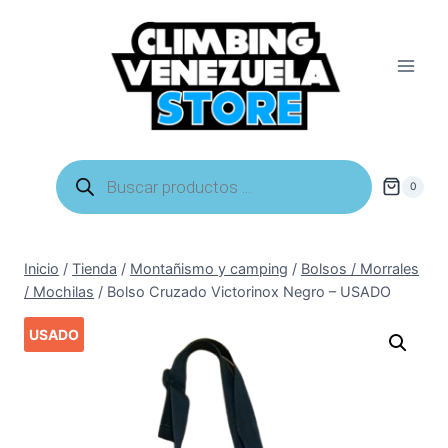
Saltar
al
contenido
Búsqueda
de
0
productos
Inicio
/
Tienda
/
Montañismo y camping
/
Bolsos / Morrales
/ Mochilas
/
Bolso Cruzado Victorinox Negro – USADO
USADO