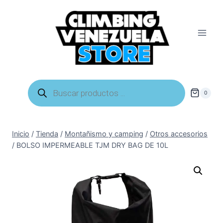
Saltar
al
contenido
Búsqueda
de
0
productos
Inicio
/
Tienda
/
Montañismo y camping
/
Otros accesorios
/
BOLSO IMPERMEABLE TJM DRY BAG DE 10L