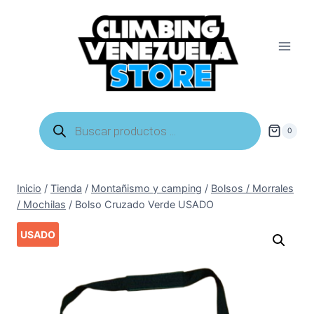
Saltar
al
contenido
Búsqueda
de
0
productos
Inicio
/
Tienda
/
Montañismo y camping
/
Bolsos / Morrales
/ Mochilas
/
Bolso Cruzado Verde USADO
USADO