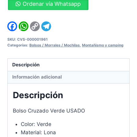
Ordenar vía Whatsapp
Verde
USADO
cantidad
Facebook
WhatsApp
Copy
Telegram
Link
SKU:
CVS-000001961
Categorías:
Bolsos / Morrales / Mochilas
,
Montañismo y camping
Descripción
Información adicional
Descripción
Bolso Cruzado Verde USADO
Color: Verde
Material: Lona