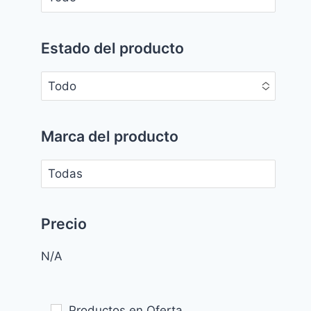
No options to choose
Estado del producto
Todo
No options to choose
Marca del producto
No options to choose
Precio
N/A
Productos en Oferta