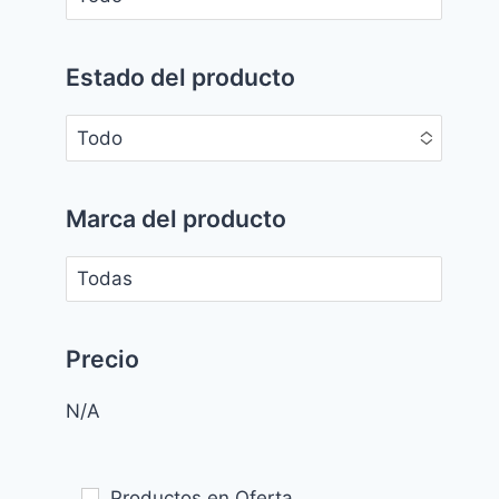
No options to choose
Estado del producto
Todo
No options to choose
Marca del producto
No options to choose
Precio
N/A
Productos en Oferta