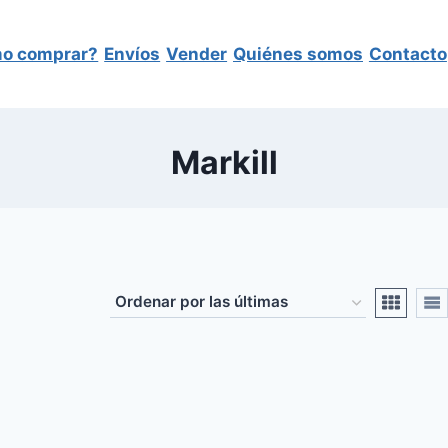
o comprar?
Envíos
Vender
Quiénes somos
Contacto
Markill