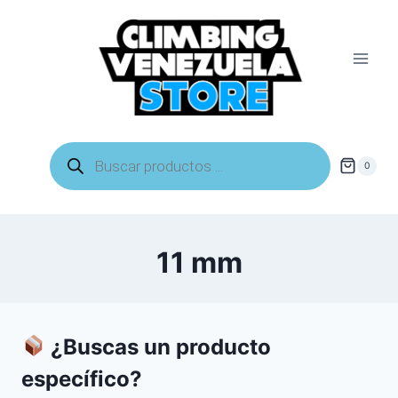
Saltar
al
contenido
Búsqueda
de
0
productos
11 mm
¿Buscas un producto
específico?