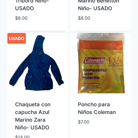
Tribord Niño-
Marino Benetton
USADO
Niño- USADO
$
8.00
$
8.00
USADO
Chaqueta con
Poncho para
capucha Azul
Niños Coleman
Marino Zara
$
7.00
Niño- USADO
$
14.00