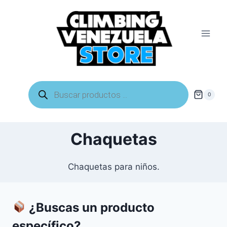
Saltar
al
contenido
Búsqueda
de
0
productos
Chaquetas
Chaquetas para niños.
¿Buscas un producto
específico?