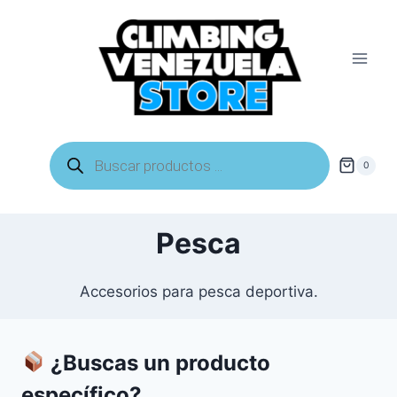
Saltar
al
contenido
Búsqueda
de
0
productos
Pesca
Accesorios para pesca deportiva.
¿Buscas un producto
específico?