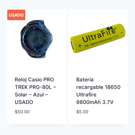
latest
USADO
Reloj Casio PRO
Batería
TREK PRG-80L –
recargable 18650
Solar – Azul –
Ultrafire
USADO
9800mAh 3.7V
$
50.00
$
5.00