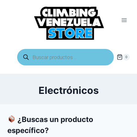
Saltar
al
contenido
Búsqueda
de
0
productos
Electrónicos
¿Buscas un producto
específico?