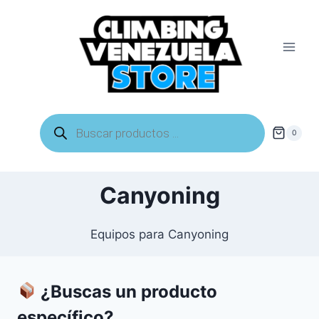
Saltar
al
contenido
Búsqueda
de
0
productos
Canyoning
Equipos para Canyoning
¿Buscas un producto
específico?